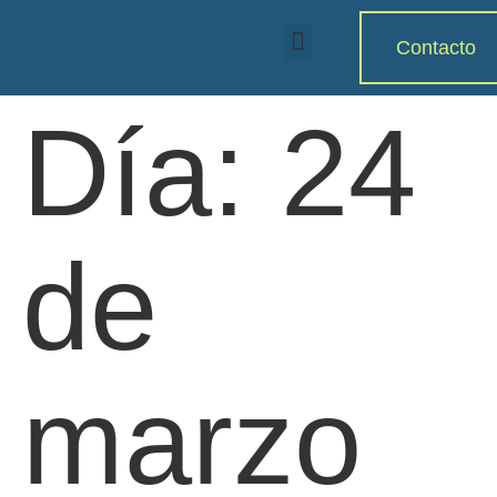
Contacto
Día:
24
de
marzo