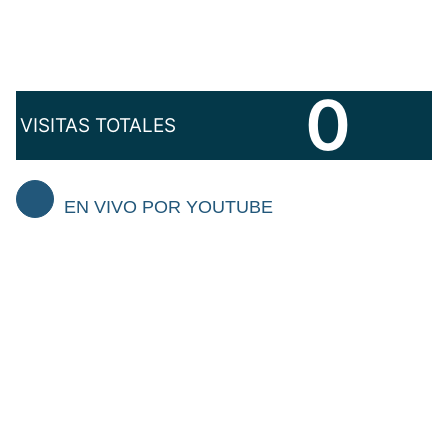
Por ello, ofrecemos una plataforma donde las
historias de nuestros vecinos, sus talentos
0
VISITAS TOTALES
EN VIVO POR YOUTUBE